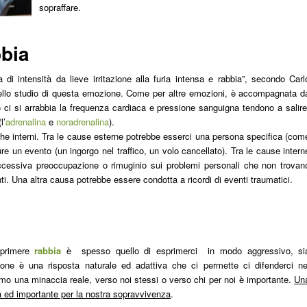
sopraffare.
bbia
i intensità da lieve irritazione alla furia intensa e rabbia”, secondo Carl
nello studio di questa emozione. Come per altre emozioni, è accompagnata d
o ci si arrabbia la frequenza cardiaca e pressione sanguigna tendono a salire
l’
adrenalina
e
noradrenalina
).
he interni. Tra le cause esterne potrebbe esserci una persona specifica (com
e un evento (un ingorgo nel traffico, un volo cancellato). Tra le cause intern
cessiva preoccupazione o rimuginio sui problemi personali che non trovan
. Una altra causa potrebbe essere condotta a ricordi di eventi traumatici.
sprimere
rabbia
è spesso quello di esprimerci in modo aggressivo, si
one è una risposta naturale ed adattiva che ci permette ci difenderci ne
mo una minaccia reale, verso noi stessi o verso chi per noi è importante.
Un
 ed importante per la nostra sopravvivenza
.