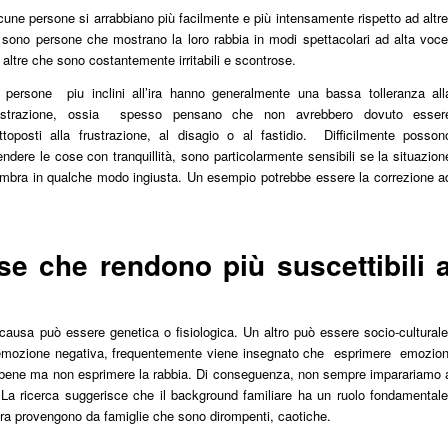
cune persone si arrabbiano più facilmente e più intensamente rispetto ad altre
 sono persone che mostrano la loro rabbia in modi spettacolari ad alta voce
 altre che sono costantemente irritabili e scontrose.
 persone piu inclini all’ira hanno generalmente una bassa tolleranza all
ustrazione, ossia spesso pensano che non avrebbero dovuto esser
ttoposti alla frustrazione, al disagio o al fastidio. Difficilmente posson
endere le cose con tranquillità, sono particolarmente sensibili se la situazion
mbra in qualche modo ingiusta. Un esempio potrebbe essere la correzione a
se che rendono più suscettibili 
ausa può essere genetica o fisiologica. Un altro può essere socio-culturale
emozione negativa, frequentemente viene insegnato che esprimere emozion
a bene ma non esprimere la rabbia. Di conseguenza, non sempre imparariamo 
. La ricerca suggerisce che il background familiare ha un ruolo fondamentale
’ira provengono da famiglie che sono dirompenti, caotiche.