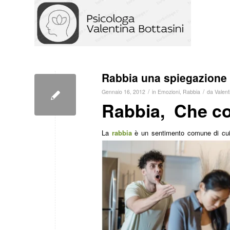
Rabbia una spiegazione 
/
/
Gennaio 16, 2012
in
Emozioni
,
Rabbia
da
Valent
Rabbia, Che co
La
rabbia
è un sentimento comune di cui 