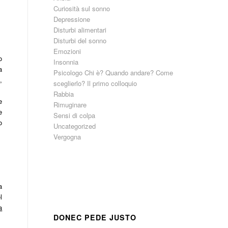
Curiosità sul sonno
Depressione
Disturbi alimentari
Disturbi del sonno
Emozioni
o
Insonnia
a
Psicologo Chi è? Quando andare? Come
,
sceglierlo? Il primo colloquio
Rabbia
e
Rimuginare
e
Sensi di colpa
o
Uncategorized
Vergogna
a
l
a
DONEC PEDE JUSTO