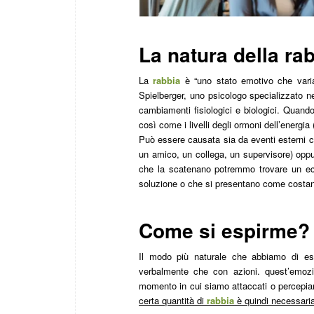
La natura della ra
La
rabbia
è “uno stato emotivo che varia d
Spielberger, uno psicologo specializzato 
cambiamenti fisiologici e biologici. Quand
così come i livelli degli ormoni dell’energia (
Può essere causata sia da eventi esterni c
un amico, un collega, un supervisore) oppur
che la scatenano potremmo trovare un ec
soluzione o che si presentano come costanti
Come si espirme?
Il modo più naturale che abbiamo di e
verbalmente che con azioni. quest’emozi
momento in cui siamo attaccati o percepia
certa quantità di
rabbia
è quindi necessaria