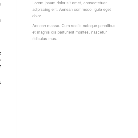
Lorem ipsum dolor sit amet, consectetuer
i
adipiscing elit. Aenean commodo ligula eget
dolor.
i
Aenean massa. Cum sociis natoque penatibus
et magnis dis parturient montes, nascetur
a
ridiculus mus.
o
e
n
o