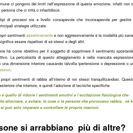
mune ci pongono dei limiti nell’espressione di questa emozione, infatti non c
ersona che ci irrita o infastidisce.
ipi di processi sia a livello consapevole che inconsapevole per gestire 
incipali strategie utilizzate:
opri sentimenti
assertivamente
e non aggressivamente è la modalità più san
nifica essere rispettosi di sé stessi e degli altri.
one ha come obiettivo per il soggetto di sopprimere il sentimento spostand
ruttivo. La pericolosità di questo atteggiamento è nella mancata espression
n una dimensione interiore causando talvolta ipertensione o depressione o u
essivo
.
propri sentimenti di rabbia all’interno di noi stessi tranquillizandosi. Quest
esteriore che interiore, e quindi l’adozione di tecniche specifiche.
a è quello di ridurre i sentimenti emotivi e l’eccitazione fisiologica che
le eliminare, o evitare, le cose o le persone che provocano rabbia, né è
si può solo imparare a controllare le proprie reazioni.
one si arrabbiano più di altre?