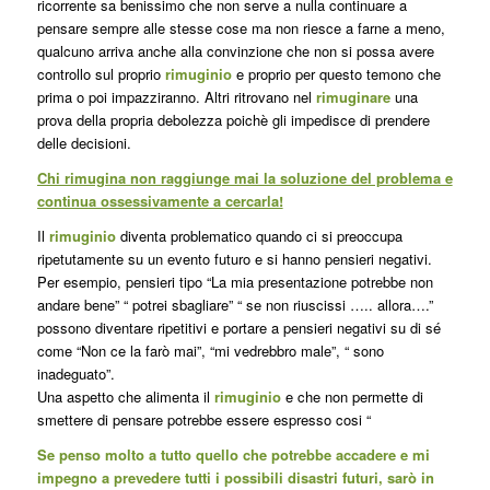
ricorrente sa benissimo che non serve a nulla continuare a
pensare sempre alle stesse cose ma non riesce a farne a meno,
qualcuno arriva anche alla convinzione che non si possa avere
controllo sul proprio
rimuginio
e proprio per questo temono che
prima o poi impazziranno. Altri ritrovano nel
rimuginare
una
prova della propria debolezza poichè gli impedisce di prendere
delle decisioni.
Chi rimugina non raggiunge mai la soluzione del problema e
continua ossessivamente a cercarla!
Il
rimuginio
diventa problematico quando ci si preoccupa
ripetutamente su un evento futuro e si hanno pensieri negativi.
Per esempio, pensieri tipo “La mia presentazione potrebbe non
andare bene” “ potrei sbagliare” “ se non riuscissi ….. allora….”
possono diventare ripetitivi e portare a pensieri negativi su di sé
come “Non ce la farò mai”, “mi vedrebbro male”, “ sono
inadeguato”.
Una aspetto che alimenta il
rimuginio
e che non permette di
smettere di pensare potrebbe essere espresso cosi “
Se penso molto a tutto quello che potrebbe accadere e mi
impegno a prevedere tutti i possibili disastri futuri, sarò in