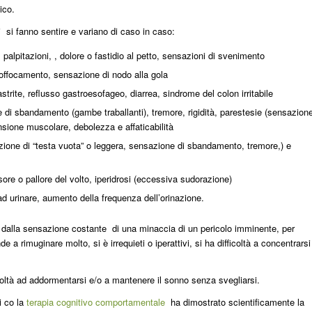
ico.
ci si fanno sentire e variano di caso in caso:
, palpitazioni, , dolore o fastidio al petto, sensazioni di svenimento
offocamento, sensazione di nodo alla gola
strite, reflusso gastroesofageo, diarrea, sindrome del colon irritabile
 di sbandamento (gambe traballanti), tremore, rigidità, parestesie (sensazion
ensione muscolare, debolezza e affaticabilità
azione di “testa vuota” o leggera, sensazione di sbandamento, tremore,) e
ssore o pallore del volto, iperidrosi (eccessiva sudorazione)
d urinare, aumento della frequenza dell’orinazione.
dalla sensazione costante di una minaccia di un pericolo imminente, per
e a rimuginare molto, si è irrequieti o iperattivi, si ha difficoltà a concentrarsi
oltà ad addormentarsi e/o a mantenere il sonno senza svegliarsi.
i co la
terapia cognitivo comportamentale
ha dimostrato scientificamente la