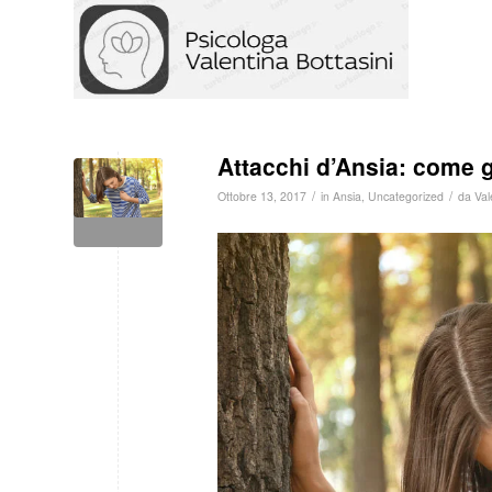
Attacchi d’Ansia: come ge
/
/
Ottobre 13, 2017
in
Ansia
,
Uncategorized
da
Val