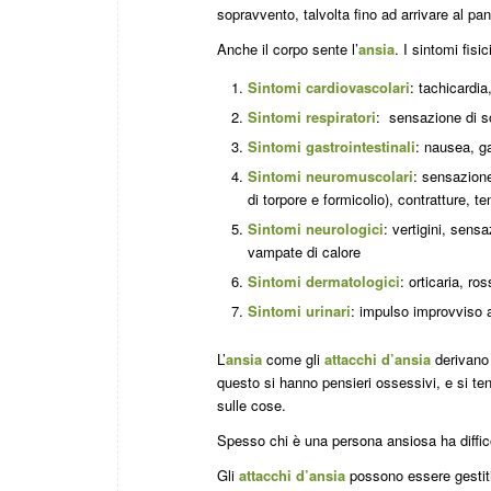
sopravvento, talvolta fino ad arrivare al pan
Anche il corpo sente l’
ansia
. I sintomi fisi
Sintomi cardiovascolari
: tachicardia
Sintomi respiratori
: sensazione di s
Sintomi gastrointestinali
: nausea, ga
Sintomi neuromuscolari
: sensazione
di torpore e formicolio), contratture, t
Sintomi neurologici
: vertigini, sens
vampate di calore
Sintomi dermatologici
: orticaria, ro
Sintomi urinari
: impulso improvviso a
L’
ansia
come gli
attacchi d’ansia
derivano 
questo si hanno pensieri ossessivi, e si tend
sulle cose.
Spesso chi è una persona ansiosa ha diffic
Gli
attacchi d’ansia
possono essere gestit