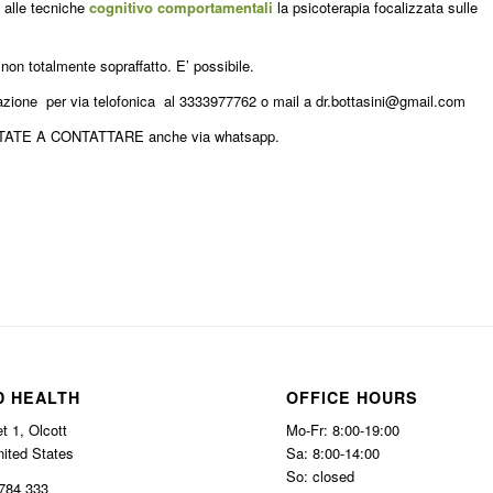
e alle tecniche
cognitivo comportamentali
la psicoterapia focalizzata sulle
 non totalmente sopraffatto. E’ possibile.
notazione per via telofonica al 3333977762 o mail a dr.bottasini@gmail.com
ATE A CONTATTARE anche via whatsapp.
D HEALTH
OFFICE HOURS
t 1, Olcott
Mo-Fr: 8:00-19:00
nited States
Sa: 8:00-14:00
So: closed
784 333