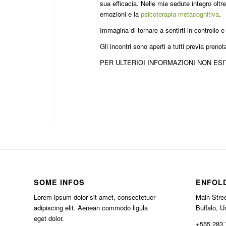
sua efficacia. Nelle mie sedute integro oltr
emozioni e la
psicoterapia metacognitiva
.
Immagina di tornare a sentirti in controllo e
Gli incontri sono aperti a tutti previa pre
PER ULTERIOI INFORMAZIONI NON ESIT
SOME INFOS
ENFOL
Lorem ipsum dolor sit amet, consectetuer
Main Stree
adipiscing elit. Aenean commodo ligula
Buffalo, U
eget dolor.
+555 283 