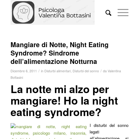
Mangiare di Notte, Night Eating
Syndrome? Sindrome
dell’alimentazione Notturna
/
/
Dicembre 6, 2011
in
Disturbi alimentari
,
Disturbi del sonno
da
Valentina
Bottasini
La notte mi alzo per
mangiare! Ho la night
eating syndrome?
I disturbi del sonno
legati
all’alimentazione si