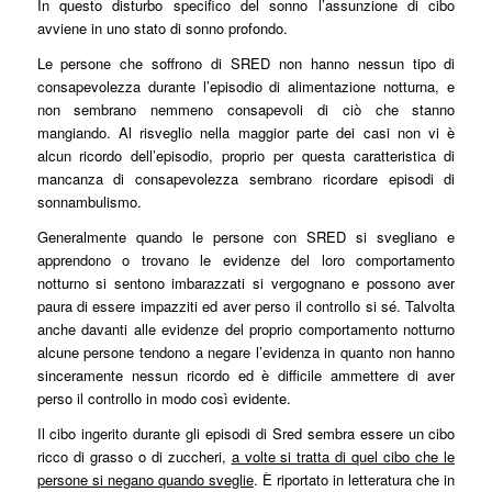
In questo disturbo specifico del sonno l’assunzione di cibo
avviene in uno stato di sonno profondo.
Le persone che soffrono di SRED non hanno nessun tipo di
consapevolezza durante l’episodio di alimentazione notturna, e
non sembrano nemmeno consapevoli di ciò che stanno
mangiando. Al risveglio nella maggior parte dei casi non vi è
alcun ricordo dell’episodio, proprio per questa caratteristica di
mancanza di consapevolezza sembrano ricordare episodi di
sonnambulismo.
Generalmente quando le persone con SRED si svegliano e
apprendono o trovano le evidenze del loro comportamento
notturno si sentono imbarazzati si vergognano e possono aver
paura di essere impazziti ed aver perso il controllo si sé. Talvolta
anche davanti alle evidenze del proprio comportamento notturno
alcune persone tendono a negare l’evidenza in quanto non hanno
sinceramente nessun ricordo ed è difficile ammettere di aver
perso il controllo in modo così evidente.
Il cibo ingerito durante gli episodi di Sred sembra essere un cibo
ricco di grasso o di zuccheri,
a volte si tratta di quel cibo che le
persone si negano quando sveglie
. È riportato in letteratura che in