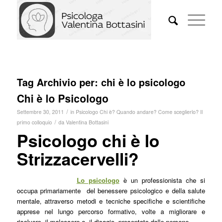
Tag Archivio per:
chi è lo psicologo
Chi è lo Psicologo
/
Settembre 30, 2011
in
Psicologo Chi è? Quando andare? Come sceglierlo? Il
/
primo colloquio
da
Valentina Bottasini
Psicologo chi è lo
Strizzacervelli?
Lo psicologo
è un professionista che si
occupa primariamente del benessere psicologico e della salute
mentale, attraverso metodi e tecniche specifiche e scientifiche
apprese nel lungo percorso formativo, volte a migliorare e
risolvere il malessere o il disagio presentato dalle persone.