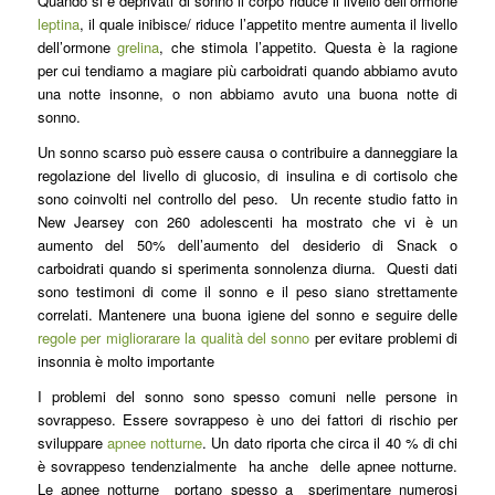
Quando si è deprivati di sonno il corpo riduce il livello dell’ormone
leptina
, il quale inibisce/ riduce l’appetito mentre aumenta il livello
dell’ormone
grelina
, che stimola l’appetito. Questa è la ragione
per cui tendiamo a magiare più carboidrati quando abbiamo avuto
una notte insonne, o non abbiamo avuto una buona notte di
sonno.
Un sonno scarso può essere causa o contribuire a danneggiare la
regolazione del livello di glucosio, di insulina e di cortisolo che
sono coinvolti nel controllo del peso. Un recente studio fatto in
New Jearsey con 260 adolescenti ha mostrato che vi è un
aumento del 50% dell’aumento del desiderio di Snack o
carboidrati quando si sperimenta sonnolenza diurna. Questi dati
sono testimoni di come il sonno e il peso siano strettamente
correlati. Mantenere una buona igiene del sonno e seguire delle
regole per migliorarare la qualità del sonno
per evitare problemi di
insonnia è molto importante
I problemi del sonno sono spesso comuni nelle persone in
sovrappeso. Essere sovrappeso è uno dei fattori di rischio per
sviluppare
apnee notturne
. Un dato riporta che circa il 40 % di chi
è sovrappeso tendenzialmente ha anche delle apnee notturne.
Le apnee notturne portano spesso a sperimentare numerosi