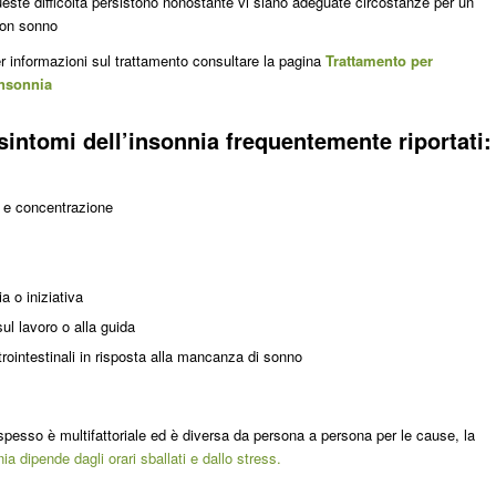
este difficoltà persistono nonostante vi siano adeguate circostanze per un
on sonno
r informazioni sul trattamento consultare la pagina
Trattamento per
nsonnia
 sintomi dell’insonnia frequentemente riportati:
 e concentrazione
 o iniziativa
l lavoro o alla guida
intestinali in risposta alla mancanza di sonno
pesso è multifattoriale ed è diversa da persona a persona per le cause, la
a dipende dagli orari sballati e dallo stress.