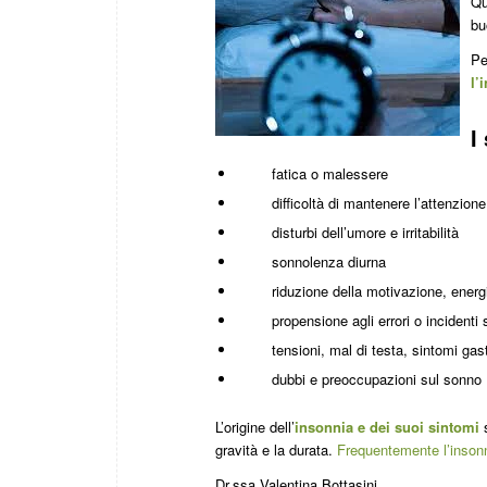
Qu
bu
Pe
l’
i
I
fatica o malessere
difficoltà di mantenere l’attenzione
disturbi dell’umore e irritabilità
sonnolenza diurna
riduzione della motivazione, energia
propensione agli errori o incidenti su
tensioni, mal di testa, sintomi gastro
dubbi e preoccupazioni sul sonno
L’origine dell’
insonnia e dei suoi sintomi
s
gravità e la durata.
Frequentemente l’insonni
Dr.ssa Valentina Bottasini