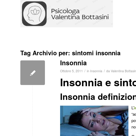
Tag Archivio per:
sintomi insonnia
Insonnia
/
/
Ottobre 5, 2011
in
Insonnia
da
Valentina Bottasin
Insonnia e sint
Insonnia definizio
L’
i
“a
po
no