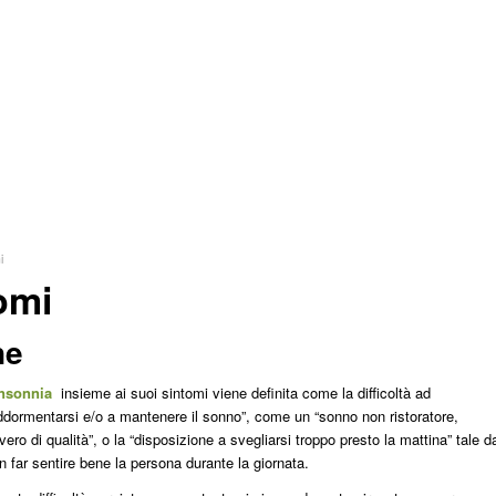
i
omi
ne
nsonnia
insieme ai suoi sintomi viene definita come la difficoltà ad
ddormentarsi e/o a mantenere il sonno”, come un “sonno non ristoratore,
vero di qualità”, o la “disposizione a svegliarsi troppo presto la mattina” tale d
n far sentire bene la persona durante la giornata.