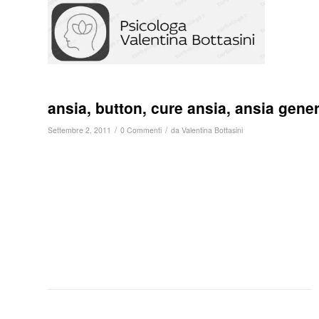
ansia, button, cure ansia, ansia gener
/
/
Settembre 2, 2011
0 Commenti
da
Valentina Bottasini