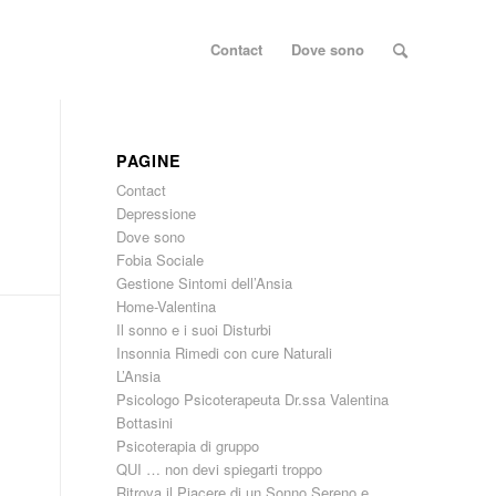
Contact
Dove sono
PAGINE
Contact
Depressione
Dove sono
Fobia Sociale
Gestione Sintomi dell’Ansia
Home-Valentina
Il sonno e i suoi Disturbi
Insonnia Rimedi con cure Naturali
L’Ansia
Psicologo Psicoterapeuta Dr.ssa Valentina
Bottasini
Psicoterapia di gruppo
QUI … non devi spiegarti troppo
Ritrova il Piacere di un Sonno Sereno e