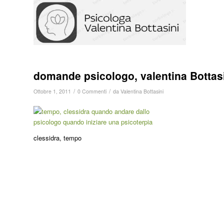
domande psicologo, valentina Bottasi
/
/
Ottobre 1, 2011
0 Commenti
da
Valentina Bottasini
clessidra, tempo